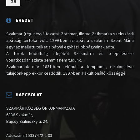
29
EREDET
Szakmár (régi névváltozatai: Zothmar, illetve Zathmar) a szekszárdi
apátság birtoka volt. 1299-ben az apát a szakmári Szent Mária
egyház melletti telket a bátyai egyházi jobbágyainak adta.
A török hódoltság idejéből Szakmárra és településeire
vonatkozóan szinte semmit nem tudunk.
Szakmárnak már 1831-ben felépült a temploma, elkülönülése
tulajdonképp ekkor kezdődik. 1897-ben alakult önálló községgé.
KAPCSOLAT
SZAKMÁR KÖZSÉG ÖNKORMÁNYZATA
6336 Szakmár,
Bajcsy Zsilinszky u. 24.
Adószám: 15337472-2-03