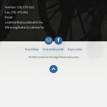
Telefon: (78) 575-010
Fax: (78) 475-002
Email:
szakmar(kukac)dunaktv.hu
titkarsag(kukac)szakmar.hu
Email
Facebook
Kezdőlap
Intézményeink
Kapcsolat
© 2026 Szakmár Község Önkormányzata