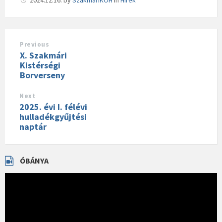
2024.12.16.
by
SzakmariKOH
in
Hírek
Previous
X. Szakmári
Kistérségi
Borverseny
Next
2025. évi I. félévi
hulladékgyűjtési
naptár
ÓBÁNYA
Videólejátszó