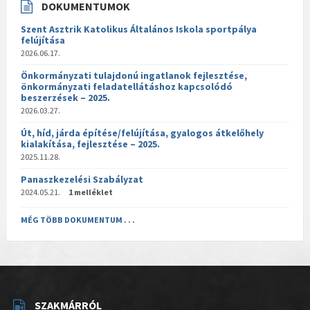
DOKUMENTUMOK
Szent Asztrik Katolikus Általános Iskola sportpálya
felújítása
2026.06.17.
Önkormányzati tulajdonú ingatlanok fejlesztése,
önkormányzati feladatellátáshoz kapcsolódó
beszerzések – 2025.
2026.03.27.
Út, híd, járda építése/felújítása, gyalogos átkelőhely
kialakítása, fejlesztése – 2025.
2025.11.28.
Panaszkezelési Szabályzat
2024.05.21.
1 melléklet
MÉG TÖBB DOKUMENTUM . . .
SZAKMÁRRÓL