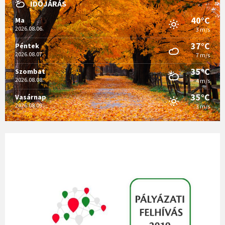
IDŐJÁRÁS
40°C
Ma
2026.08.06.
3 m/s
37°C
Péntek
2026.08.07.
7 m/s
35°C
Szombat
2026.08.08.
4 m/s
35°C
Vasárnap
2026.08.09.
3 m/s