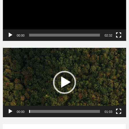
00:00
02:32
Videólejátszó
00:00
01:03