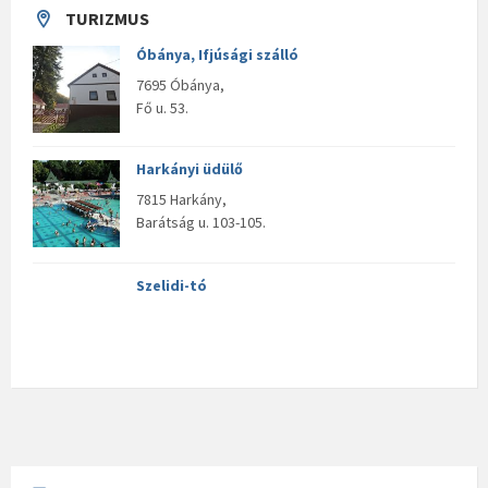
TURIZMUS
Óbánya, Ifjúsági szálló
7695 Óbánya,
Fő u. 53.
Harkányi üdülő
7815 Harkány,
Barátság u. 103-105.
Szelidi-tó