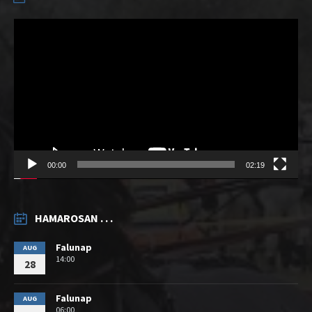
Videólejátszó
00:00
02:19
HAMAROSAN . . .
Falunap
AUG
14:00
28
Falunap
AUG
06:00