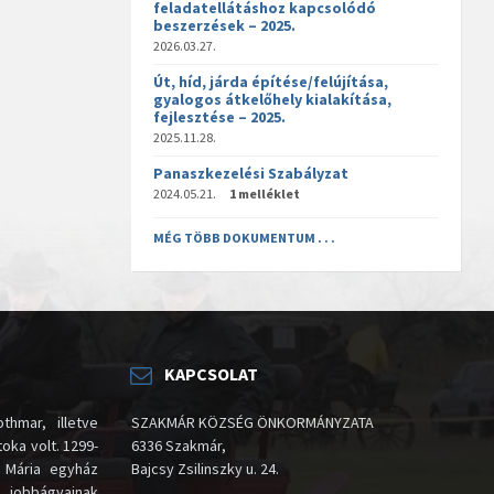
feladatellátáshoz kapcsolódó
beszerzések – 2025.
2026.03.27.
Út, híd, járda építése/felújítása,
gyalogos átkelőhely kialakítása,
fejlesztése – 2025.
2025.11.28.
Panaszkezelési Szabályzat
2024.05.21.
1 melléklet
MÉG TÖBB DOKUMENTUM . . .
KAPCSOLAT
thmar, illetve
SZAKMÁR KÖZSÉG ÖNKORMÁNYZATA
oka volt. 1299-
6336 Szakmár,
 Mária egyház
Bajcsy Zsilinszky u. 24.
i jobbágyainak