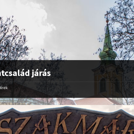
tcsalád járás
Hírek