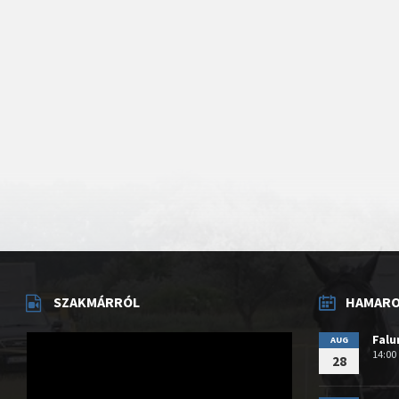
SZAKMÁRRÓL
HAMAROS
Videólejátszó
Fal
AUG
14:00
28