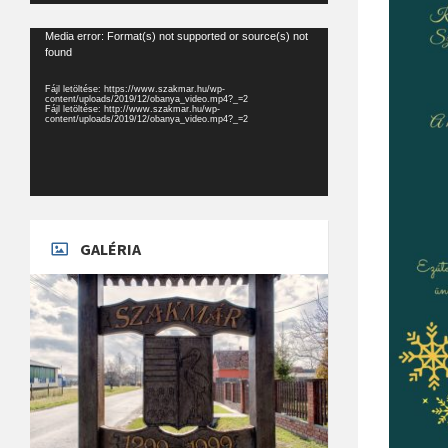
Videólejátszó
Media error: Format(s) not supported or source(s) not
found
Fájl letöltése: https://www.szakmar.hu/wp-
content/uploads/2019/12/obanya_video.mp4?_=2
Fájl letöltése: http://www.szakmar.hu/wp-
content/uploads/2019/12/obanya_video.mp4?_=2
GALÉRIA