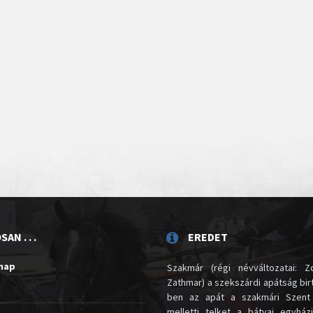
AN . . .
EREDET
unap
Szakmár (régi névváltozatai: Zo
Zathmar) a szekszárdi apátság birt
ben az apát a szakmári Szent
melletti telket a bátyai egyház