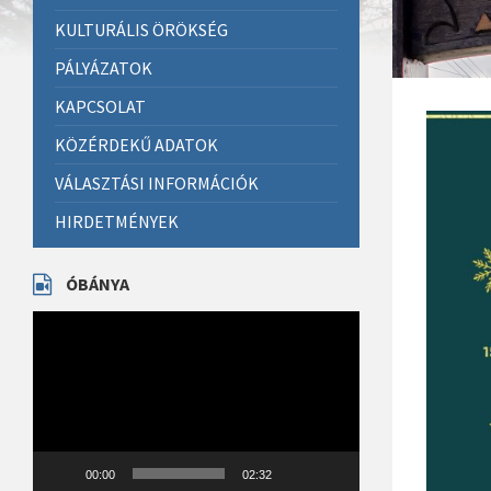
KULTURÁLIS ÖRÖKSÉG
PÁLYÁZATOK
KAPCSOLAT
KÖZÉRDEKŰ ADATOK
VÁLASZTÁSI INFORMÁCIÓK
HIRDETMÉNYEK
ÓBÁNYA
Videólejátszó
00:00
02:32