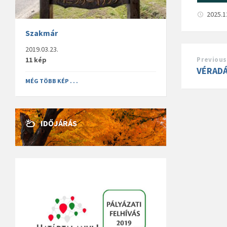
2025.1
Szakmár
2019.03.23.
11 kép
Previous
VÉRAD
MÉG TÖBB KÉP . . .
IDŐJÁRÁS