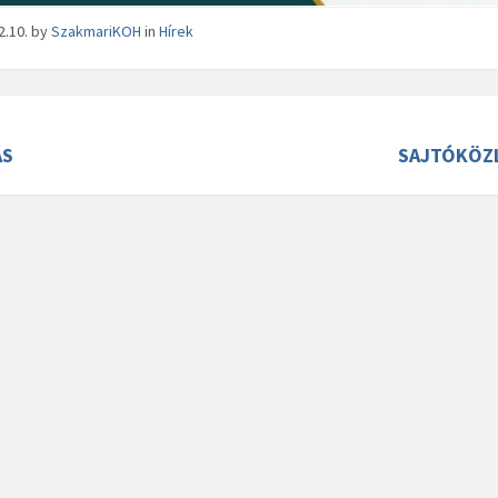
2.10.
by
SzakmariKOH
in
Hírek
ÁS
SAJTÓKÖZ