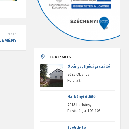
Next
LEMÉNY
TURIZMUS
Óbánya, Ifjúsági szálló
7695 Óbánya,
Fő u. 53.
Harkányi üdülő
7815 Harkány,
Barátság u. 103-105.
Szelidi-tó