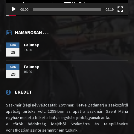
00:00
02:19
HAMAROSAN . . .
Falunap
AUG
14:00
28
Falunap
AUG
06:00
29
EREDET
Szakmár (régi névváltozatai: Zothmar, illetve Zathmar) a szekszárdi
apátság birtoka volt. 1299-ben az apát a szakmári Szent Mária
egyház melletti telket a bátyai egyházi jobbágyainak adta.
A török hódoltság idejéből Szakmárra és településeire
vonatkozóan szinte semmit nem tudunk.