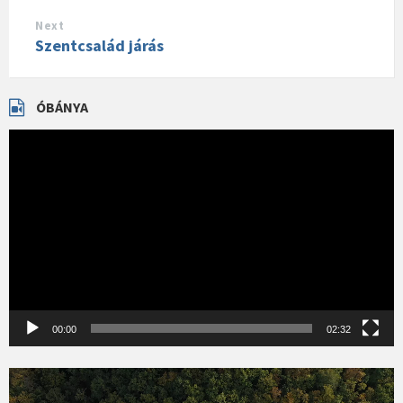
Next
Szentcsalád járás
ÓBÁNYA
Videólejátszó
00:00
02:32
Videólejátszó