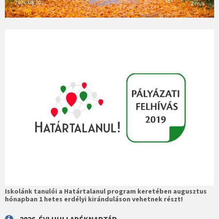
2026.08.10.
2 m/s
Iskolánk tanulói a Határtalanul program keretében augusztus
hónapban 1 hetes erdélyi kiránduláson vehetnek részt!
2026. ÉVI HULLADÉKNAPTÁR