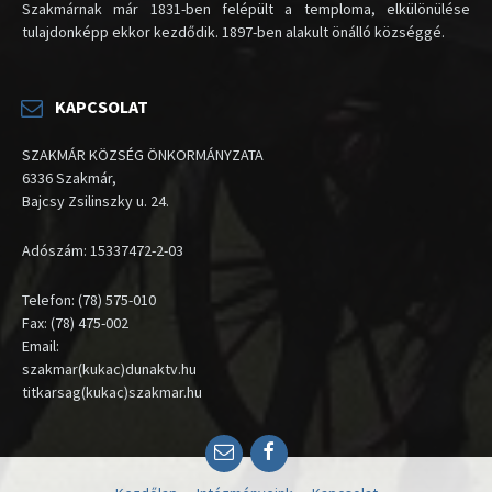
Szakmárnak már 1831-ben felépült a temploma, elkülönülése
tulajdonképp ekkor kezdődik. 1897-ben alakult önálló községgé.
KAPCSOLAT
SZAKMÁR KÖZSÉG ÖNKORMÁNYZATA
6336 Szakmár,
Bajcsy Zsilinszky u. 24.
Adószám: 15337472-2-03
Telefon: (78) 575-010
Fax: (78) 475-002
Email:
szakmar(kukac)dunaktv.hu
titkarsag(kukac)szakmar.hu
Email
Facebook