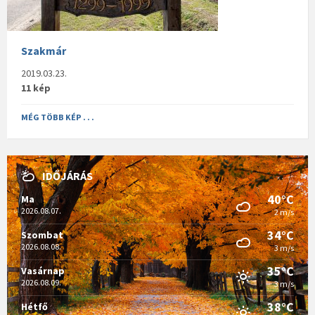
Szakmár
2019.03.23.
11 kép
MÉG TÖBB KÉP . . .
IDŐJÁRÁS
40°C
Ma
2026.08.07.
2 m/s
34°C
Szombat
2026.08.08.
3 m/s
35°C
Vasárnap
2026.08.09.
3 m/s
38°C
Hétfő