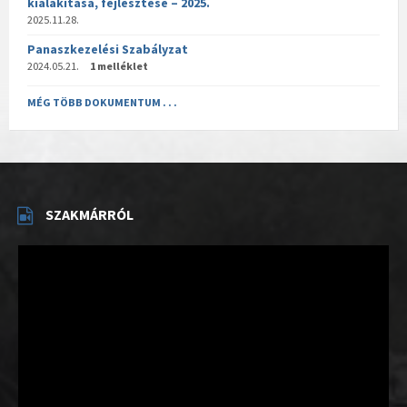
kialakítása, fejlesztése – 2025.
2025.11.28.
Panaszkezelési Szabályzat
2024.05.21.
1 melléklet
MÉG TÖBB DOKUMENTUM . . .
SZAKMÁRRÓL
Videólejátszó