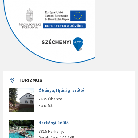
TURIZMUS
Óbánya, Ifjúsági szálló
7695 Óbánya,
Fő u. 53.
Harkányi üdülő
7815 Harkány,
Barátság u. 103-105.