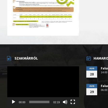
SZAKMÁRRÓL
HAMAROS
Videólejátszó
Fal
AUG
14:00
28
Fal
AUG
06:00
29
00:00
02:19