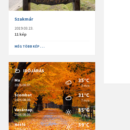
Szakmár
2019.03.23.
11 kép
MÉG TÖBB KÉP . . .
IDŐJÁRÁS
35°C
Ma
2026.08.07.
3 m/s
31°C
Szombat
2026.08.08.
7 m/s
35°C
Vasárnap
2026.08.09.
2 m/s
39°C
Hétfő
2026.08.10.
1 m/s