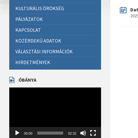
KULTURÁLIS ÖRÖKSÉG
Da
2025
PÁLYÁZATOK
KAPCSOLAT
KÖZÉRDEKŰ ADATOK
VÁLASZTÁSI INFORMÁCIÓK
HIRDETMÉNYEK
ÓBÁNYA
Videólejátszó
00:00
02:32