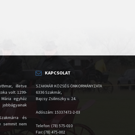
KAPCSOLAT
thmar, illetve
SZAKMÁR KÖZSÉG ÖNKORMÁNYZATA
oka volt. 1299-
6336 Szakmár,
 Mária egyház
Bajcsy Zsilinszky u. 24.
i jobbágyainak
Adószám: 15337472-2-03
Szakmárra és
te semmit nem
Telefon: (78) 575-010
Fax: (78) 475-002