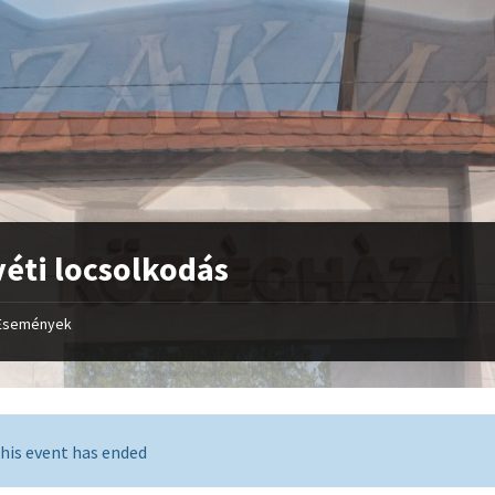
éti locsolkodás
Események
his event has ended