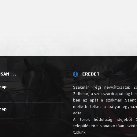
AN . . .
EREDET
unap
Szakmár (régi névváltozatai: Zo
Zathmar) a szekszárdi apátság birt
ben az apát a szakmári Szent
melletti telket a bátyai egyház
unap
adta.
A török hódoltság idejéből 
településeire vonatkozóan szin
tudunk.