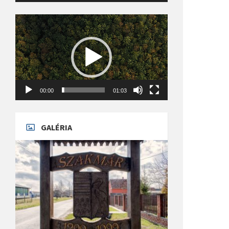
Videólejátszó
00:00
01:03
GALÉRIA