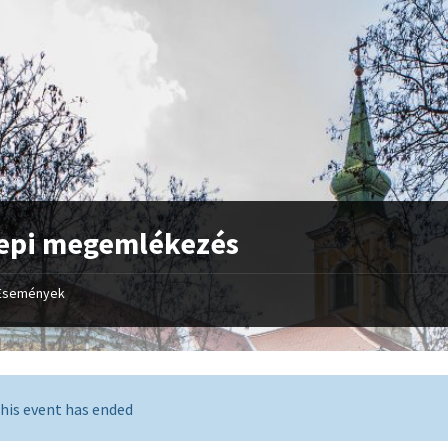
epi megemlékezés
Események
his event has ended