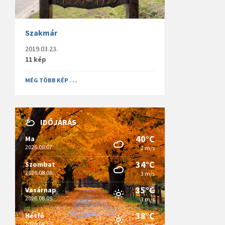
Szakmár
2019.03.23.
11 kép
MÉG TÖBB KÉP . . .
IDŐJÁRÁS
40°C
Ma
2026.08.07.
2 m/s
34°C
Szombat
2026.08.08.
3 m/s
35°C
Vasárnap
2026.08.09.
3 m/s
38°C
Hétfő
2026.08.10.
2 m/s