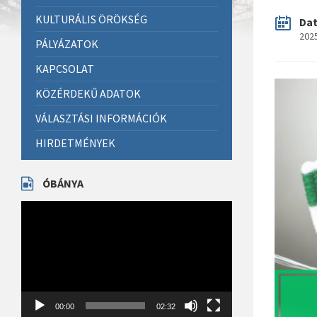
KULTURÁLIS ÖRÖKSÉG
Da
2025
PÁLYÁZATOK
KAPCSOLAT
KÖZÉRDEKŰ ADATOK
VÁLASZTÁSI INFORMÁCIÓK
HIRDETMÉNYEK
ÓBÁNYA
Videólejátszó
00:00
02:32