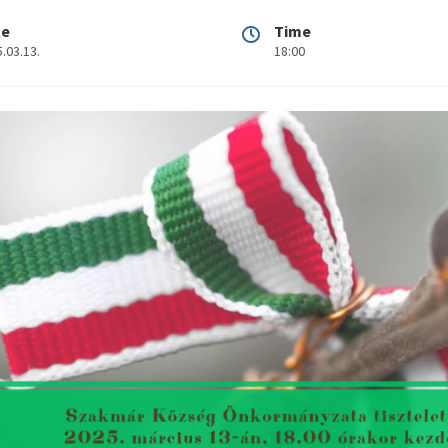
te
Time
.03.13.
18:00