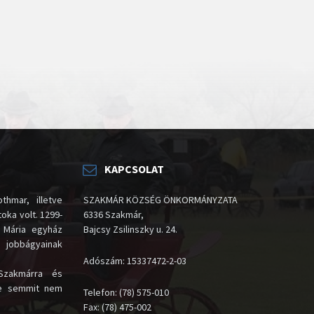
KAPCSOLAT
thmar, illetve
SZAKMÁR KÖZSÉG ÖNKORMÁNYZATA
oka volt. 1299-
6336 Szakmár,
 Mária egyház
Bajcsy Zsilinszky u. 24.
i jobbágyainak
Adószám: 15337472-2-03
Szakmárra és
te semmit nem
Telefon: (78) 575-010
Fax: (78) 475-002