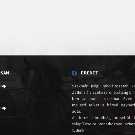
AN . . .
EREDET
unap
Szakmár (régi névváltozatai: Zo
Zathmar) a szekszárdi apátság birt
ben az apát a szakmári Szent
melletti telket a bátyai egyház
unap
adta.
A török hódoltság idejéből 
településeire vonatkozóan szin
tudunk.