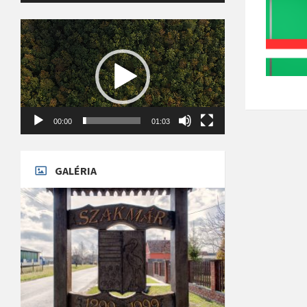
Videólejátszó
00:00
01:03
GALÉRIA