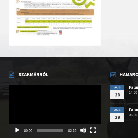
SZAKMÁRRÓL
HAMAROS
Videólejátszó
Fal
AUG
14:00
28
Fal
AUG
06:00
29
00:00
02:19