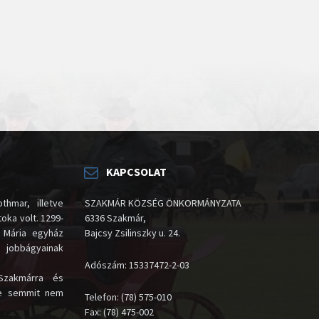
KAPCSOLAT
thmar, illetve
SZAKMÁR KÖZSÉG ÖNKORMÁNYZATA
oka volt. 1299-
6336 Szakmár,
 Mária egyház
Bajcsy Zsilinszky u. 24.
i jobbágyainak
Adószám: 15337472-2-03
Szakmárra és
te semmit nem
Telefon: (78) 575-010
Fax: (78) 475-002