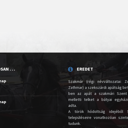
AN . . .
EREDET
unap
Szakmár (régi névváltozatai: Zo
Zathmar) a szekszárdi apátság birt
ben az apát a szakmári Szent
melletti telket a bátyai egyház
unap
adta.
A török hódoltság idejéből 
településeire vonatkozóan szin
tudunk.