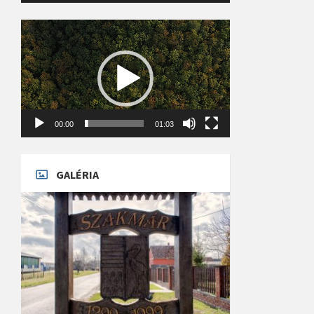
Videólejátszó
00:00
01:03
GALÉRIA