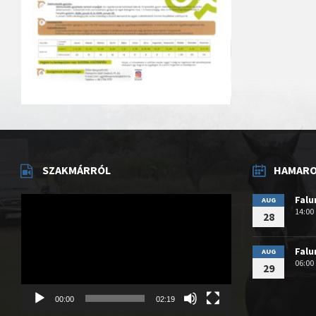
SZAKMÁRRÓL
HAMAROS
Videólejátszó
Fal
AUG
14:00
28
Fal
AUG
06:00
29
00:00
02:19