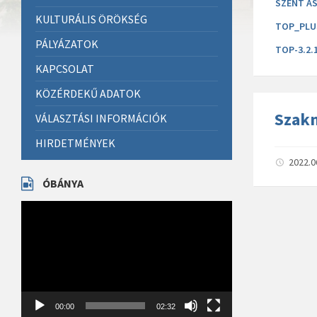
SZENT AS
KULTURÁLIS ÖRÖKSÉG
TOP_PLUS
PÁLYÁZATOK
TOP-3.2.
KAPCSOLAT
KÖZÉRDEKŰ ADATOK
Szakm
VÁLASZTÁSI INFORMÁCIÓK
HIRDETMÉNYEK
2022.0
ÓBÁNYA
Videólejátszó
00:00
02:32