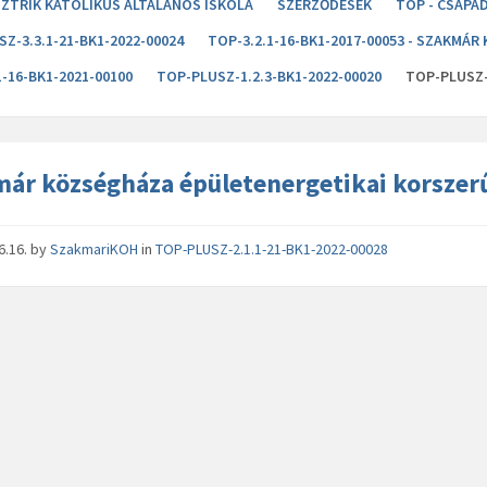
ZTRIK KATOLIKUS ÁLTALÁNOS ISKOLA
SZERZŐDÉSEK
TOP - CSAPA
Z-3.3.1-21-BK1-2022-00024
TOP-3.2.1-16-BK1-2017-00053 - SZAKMÁ
1-16-BK1-2021-00100
TOP-PLUSZ-1.2.3-BK1-2022-00020
TOP-PLUSZ-
ár községháza épületenergetikai korszer
6.16.
by
SzakmariKOH
in
TOP-PLUSZ-2.1.1-21-BK1-2022-00028