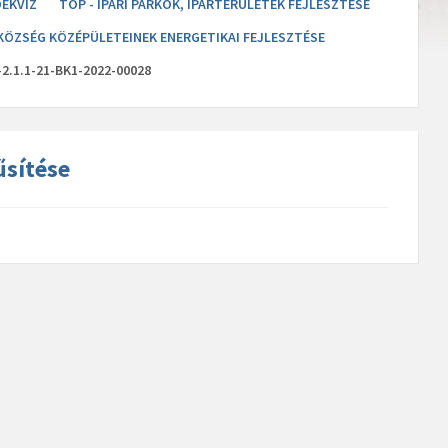
DÉKVÍZ
TOP - IPARI PARKOK, IPARTERÜLETEK FEJLESZTÉSE
R KÖZSÉG KÖZÉPÜLETEINEK ENERGETIKAI FEJLESZTÉSE
2.1.1-21-BK1-2022-00028
űsítése