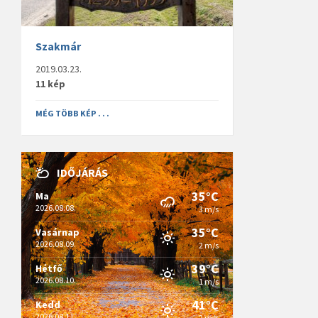
Szakmár
2019.03.23.
11 kép
MÉG TÖBB KÉP . . .
IDŐJÁRÁS
35°C
Ma
2026.08.08.
3 m/s
35°C
Vasárnap
2026.08.09.
2 m/s
39°C
Hétfő
2026.08.10.
1 m/s
41°C
Kedd
2026.08.11.
2 m/s