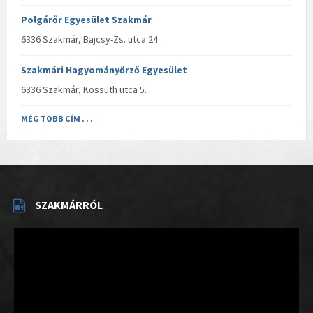
Polgárőr Egyesület Szakmár
6336 Szakmár, Bajcsy-Zs. utca 24.
Szakmári Hagyományőrző Egyesület
6336 Szakmár, Kossuth utca 5.
MÉG TÖBB CÍM . . .
SZAKMÁRRÓL
Videólejátszó