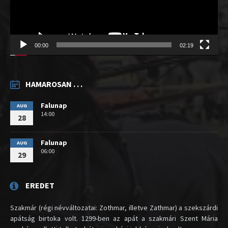
00:00
02:19
HAMAROSAN . . .
Falunap
AUG
14:00
28
Falunap
AUG
06:00
29
EREDET
Szakmár (régi névváltozatai: Zothmar, illetve Zathmar) a szekszárdi
apátság birtoka volt. 1299-ben az apát a szakmári Szent Mária