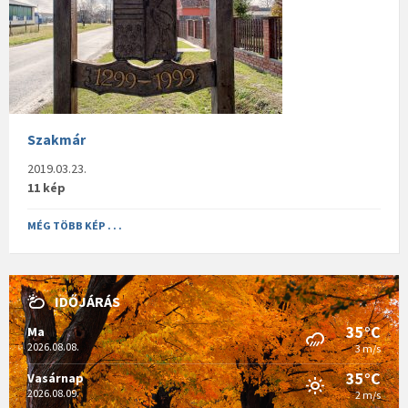
Szakmár
2019.03.23.
11 kép
MÉG TÖBB KÉP . . .
IDŐJÁRÁS
35°C
Ma
2026.08.08.
3 m/s
35°C
Vasárnap
2026.08.09.
2 m/s