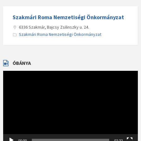
Szakmári Roma Nemzetiségi Önkormányzat
6336 Szakmár, Bajcsy Zsilinszky u. 24.
Szakmári Roma Nemzetiségi Önkormányzat
ÓBÁNYA
Videólejátszó
00:00
02:32