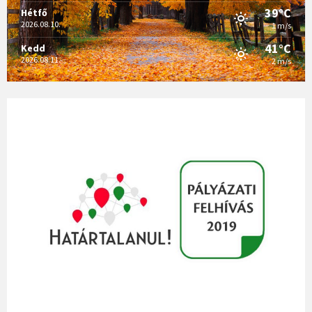
39°C
Hétfő
2026.08.10.
1 m/s
41°C
Kedd
2026.08.11.
2 m/s