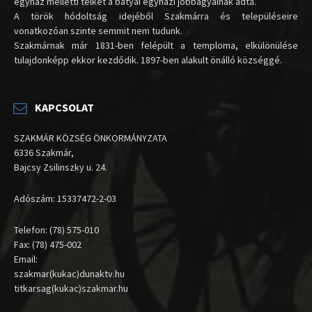
egyház melletti telket a bátyai egyházi jobbágyainak adta.
A török hódoltság idejéből Szakmárra és településeire
vonatkozóan szinte semmit nem tudunk.
Szakmárnak már 1831-ben felépült a temploma, elkülönülése
tulajdonképp ekkor kezdődik. 1897-ben alakult önálló községgé.
KAPCSOLAT
SZAKMÁR KÖZSÉG ÖNKORMÁNYZATA
6336 Szakmár,
Bajcsy Zsilinszky u. 24.
Adószám: 15337472-2-03
Telefon: (78) 575-010
Fax: (78) 475-002
Email:
szakmar(kukac)dunaktv.hu
titkarsag(kukac)szakmar.hu