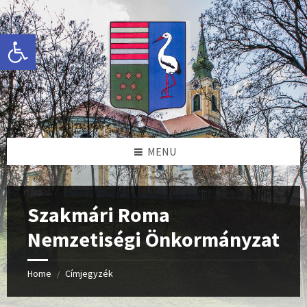
Skip
Skip
Skip
Skip
to
to
to
to
content
left
right
footer
Eszköztár megnyitása
sidebar
sidebar
MENU
Szakmári Roma
Nemzetiségi Önkormányzat
Home
Címjegyzék
/