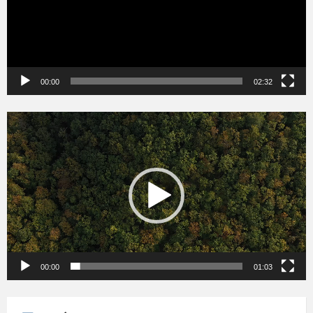
00:00
02:32
Videólejátszó
00:00
01:03