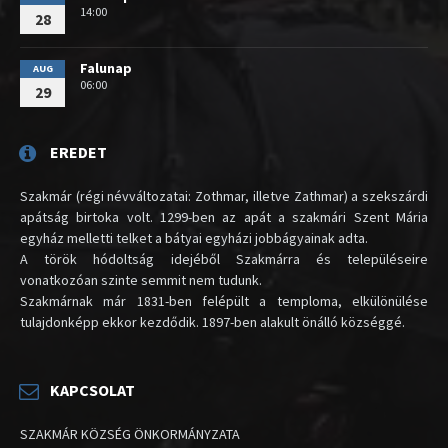
14:00
28
Falunap
AUG
06:00
29
EREDET
Szakmár (régi névváltozatai: Zothmar, illetve Zathmar) a szekszárdi
apátság birtoka volt. 1299-ben az apát a szakmári Szent Mária
egyház melletti telket a bátyai egyházi jobbágyainak adta.
A török hódoltság idejéből Szakmárra és településeire
vonatkozóan szinte semmit nem tudunk.
Szakmárnak már 1831-ben felépült a temploma, elkülönülése
tulajdonképp ekkor kezdődik. 1897-ben alakult önálló községgé.
KAPCSOLAT
SZAKMÁR KÖZSÉG ÖNKORMÁNYZATA