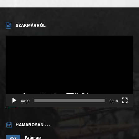
SZAKMÁRRÓL
Videólejátszó
00:00
02:19
HAMAROSAN . . .
Falunap
AUG