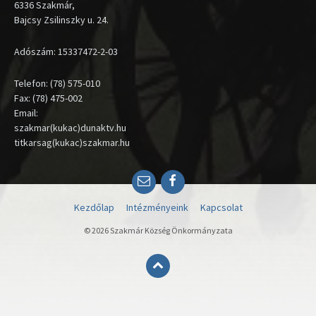
6336 Szakmár,
Bajcsy Zsilinszky u. 24.
Adószám: 15337472-2-03
Telefon: (78) 575-010
Fax: (78) 475-002
Email:
szakmar(kukac)dunaktv.hu
titkarsag(kukac)szakmar.hu
Email
Facebook
Kezdőlap
Intézményeink
Kapcsolat
© 2026 Szakmár Község Önkormányzata