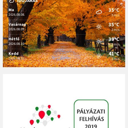
IDŐJÁRÁS
35°C
Ma
2026.08.08.
3 m/s
35°C
Vasárnap
2026.08.09.
2 m/s
39°C
Hétfő
2026.08.10.
1 m/s
41°C
Kedd
2026.08.11.
2 m/s