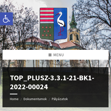
Skip
Skip
Skip
to
to
to
content
left
footer
Eszköztár megnyitása
sidebar
MENU
TOP_PLUSZ-3.3.1-21-BK1-
2022-00024
Home
Dokumentumok
Pályázatok
/
/