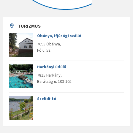
TURIZMUS
Óbánya, Ifjúsági szálló
7695 Óbánya,
Fő u. 53.
Harkányi üdülő
7815 Harkány,
Barátság u. 103-105.
Szelidi-tó