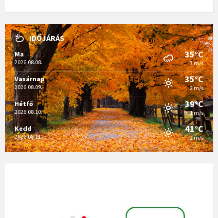
IDŐJÁRÁS
35°C
Ma
2026.08.08.
3 m/s
35°C
Vasárnap
2026.08.09.
2 m/s
39°C
Hétfő
2026.08.10.
1 m/s
41°C
Kedd
2026.08.11.
2 m/s