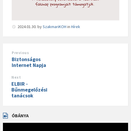
2024.01.30.
by
SzakmariKOH
in
Hírek
Previous
Biztonságos
Internet Napja
Next
ELBIR -
Bűnmegelőzési
tanácsok
ÓBÁNYA
Videólejátszó