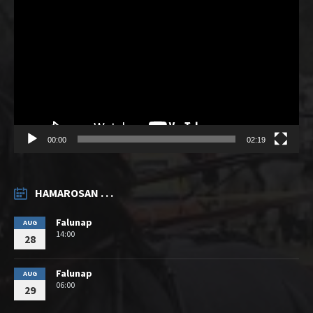
00:00
02:19
HAMAROSAN . . .
Falunap
AUG
14:00
28
Falunap
AUG
06:00
29