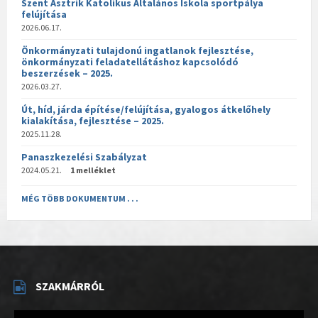
Szent Asztrik Katolikus Általános Iskola sportpálya
felújítása
2026.06.17.
Önkormányzati tulajdonú ingatlanok fejlesztése,
önkormányzati feladatellátáshoz kapcsolódó
beszerzések – 2025.
2026.03.27.
Út, híd, járda építése/felújítása, gyalogos átkelőhely
kialakítása, fejlesztése – 2025.
2025.11.28.
Panaszkezelési Szabályzat
2024.05.21.
1 melléklet
MÉG TÖBB DOKUMENTUM . . .
SZAKMÁRRÓL
Videólejátszó