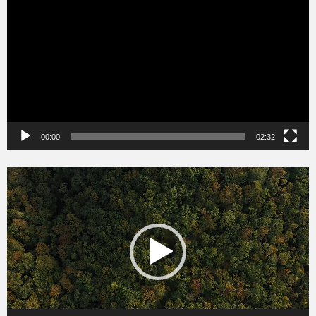
00:00
02:32
Videólejátszó