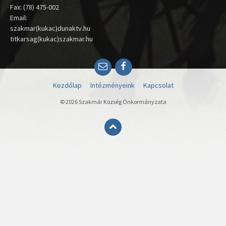
Fax: (78) 475-002
Email:
szakmar(kukac)dunaktv.hu
titkarsag(kukac)szakmar.hu
Email
Facebook
Kezdőlap
Intézményeink
Kapcsolat
© 2026 Szakmár Község Önkormányzata