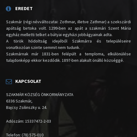
EREDET
Szakmár (régi névváltozatai: Zothmar, illetve Zathmar) a szekszárdi
apátság birtoka volt. 1299-ben az apát a szakmári Szent Mária
egyház melletti telket a bátyai egyházi jobbágyainak adta.
A török hódoltság idejéből Szakmárra és településeire
vonatkozóan szinte semmit nem tudunk.
Szakmárnak már 1831-ben felépült a temploma, elkülönülése
tulajdonképp ekkor kezdődik. 1897-ben alakult önálló községgé.
KAPCSOLAT
SZAKMÁR KÖZSÉG ÖNKORMÁNYZATA
6336 Szakmár,
Bajcsy Zsilinszky u. 24.
Adószám: 15337472-2-03
Telefon: (78) 575-010