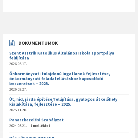
DOKUMENTUMOK
Szent Asztrik Katolikus Általános Iskola sportpálya
felújítása
2026.06.17.
Önkormányzati tulajdonú ingatlanok fejlesztése,
önkormányzati feladatellátáshoz kapcsolódó
beszerzések – 2025.
2026.03.27.
Út, híd, járda építése/felújítása, gyalogos átkelőhely
kialakítása, fejlesztése – 2025.
2025.11.28.
Panaszkezelési Szabályzat
2024.05.21.
1 melléklet
MÉG TÖBB DOKUMENTUM . . .