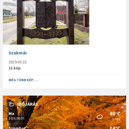
Szakmár
2019.03.23.
11 kép
MÉG TÖBB KÉP . . .
IDŐJÁRÁS
40°C
Ma
2026.08.07.
2 m/s
34°C
Szombat