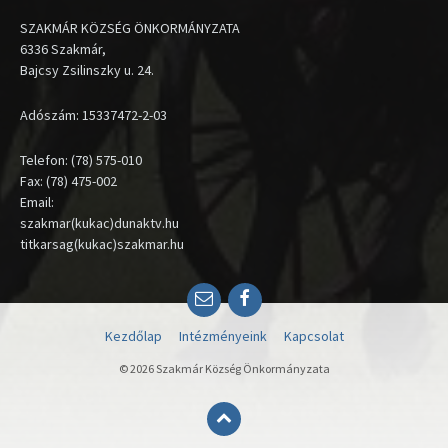
SZAKMÁR KÖZSÉG ÖNKORMÁNYZATA
6336 Szakmár,
Bajcsy Zsilinszky u. 24.
Adószám: 15337472-2-03
Telefon: (78) 575-010
Fax: (78) 475-002
Email:
szakmar(kukac)dunaktv.hu
titkarsag(kukac)szakmar.hu
Email
Facebook
Kezdőlap
Intézményeink
Kapcsolat
© 2026 Szakmár Község Önkormányzata