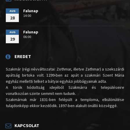
Falunap
AUG
14:00
28
Falunap
AUG
06:00
29
EREDET
Szakmár (régi névváltozatai: Zothmar, illetve Zathmar) a szekszárdi
apátság birtoka volt. 1299-ben az apát a szakmári Szent Mária
egyház melletti telket a bátyai egyházi jobbágyainak adta.
A török hódoltság idejéből Szakmárra és településeire
vonatkozóan szinte semmit nem tudunk.
Szakmárnak már 1831-ben felépült a temploma, elkülönülése
tulajdonképp ekkor kezdődik. 1897-ben alakult önálló községgé.
KAPCSOLAT