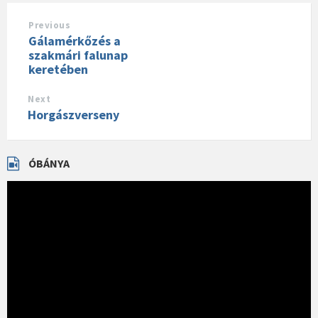
Previous
Gálamérkőzés a
szakmári falunap
keretében
Next
Horgászverseny
ÓBÁNYA
Videólejátszó