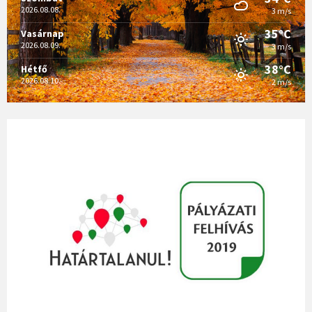
2026.08.08.
3 m/s
35°C
Vasárnap
2026.08.09.
3 m/s
38°C
Hétfő
2026.08.10.
2 m/s