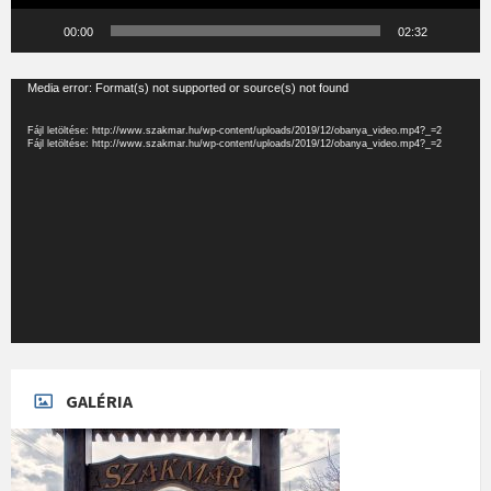
00:00
02:32
Videólejátszó
Media error: Format(s) not supported or source(s) not found
Fájl letöltése: http://www.szakmar.hu/wp-content/uploads/2019/12/obanya_video.mp4?_=2
Fájl letöltése: http://www.szakmar.hu/wp-content/uploads/2019/12/obanya_video.mp4?_=2
GALÉRIA