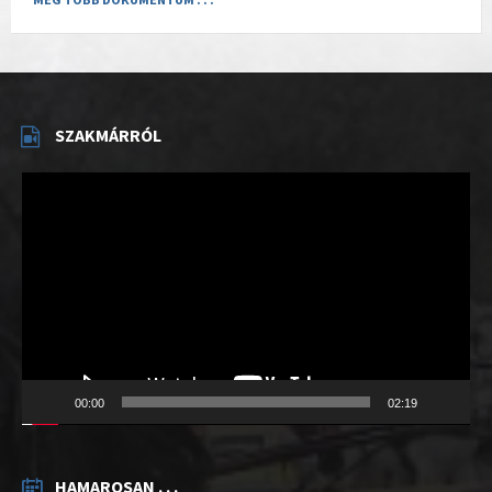
SZAKMÁRRÓL
Videólejátszó
00:00
02:19
HAMAROSAN . . .