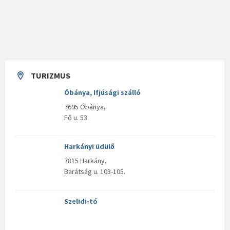
TURIZMUS
Óbánya, Ifjúsági szálló
7695 Óbánya,
Fő u. 53.
Harkányi üdülő
7815 Harkány,
Barátság u. 103-105.
Szelidi-tó