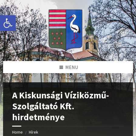
Skip
Skip
Skip
Skip
to
to
to
to
content
left
right
footer
Eszköztár megnyitása
sidebar
sidebar
MENU
A Kiskunsági Víziközmű-
Szolgáltató Kft.
hirdetménye
Home
Hírek
/