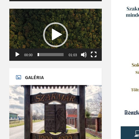
Videólejátszó
00:00
01:03
GALÉRIA