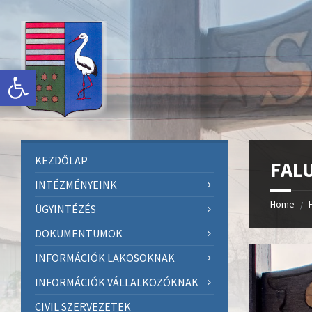
Skip
Skip
Skip
Skip
to
to
to
to
content
left
right
footer
sidebar
sidebar
Eszköztár megnyitása
KEZDŐLAP
FALU
INTÉZMÉNYEINK
Home
/
ÜGYINTÉZÉS
DOKUMENTUMOK
INFORMÁCIÓK LAKOSOKNAK
INFORMÁCIÓK VÁLLALKOZÓKNAK
CIVIL SZERVEZETEK