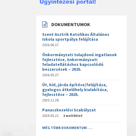
DOKUMENTUMOK
Szent Asztrik Katolikus Általános
Iskola sportpálya felújítása
2026.06.17.
Önkormányzati tulajdonú ingatlanok
fejlesztése, önkormányzati
feladatellátáshoz kapcsolódó
beszerzések – 2025.
2026.03.27.
Út, híd, járda építése/felújítása,
gyalogos átkelőhely kialakítása,
fejlesztése – 2025.
2025.11.28.
Panaszkezelési Szabályzat
2024.05.21.
1 melléklet
MÉG TÖBB DOKUMENTUM . . .