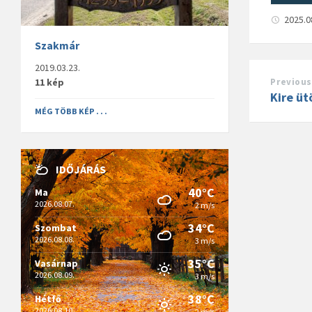
2025.0
Szakmár
2019.03.23.
11 kép
Previous
Kire üt
MÉG TÖBB KÉP . . .
IDŐJÁRÁS
40°C
Ma
2026.08.07.
2 m/s
34°C
Szombat
2026.08.08.
3 m/s
35°C
Vasárnap
2026.08.09.
3 m/s
38°C
Hétfő
2026.08.10.
2 m/s