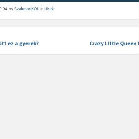
8.04.
by
SzakmariKOH
in
Hírek
ött ez a gyerek?
Crazy Little Queen