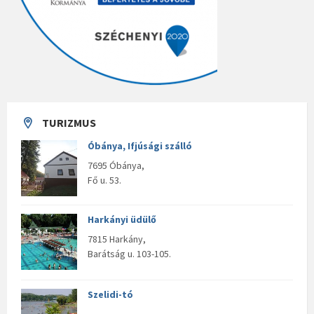
TURIZMUS
Óbánya, Ifjúsági szálló
7695 Óbánya,
Fő u. 53.
Harkányi üdülő
7815 Harkány,
Barátság u. 103-105.
Szelidi-tó