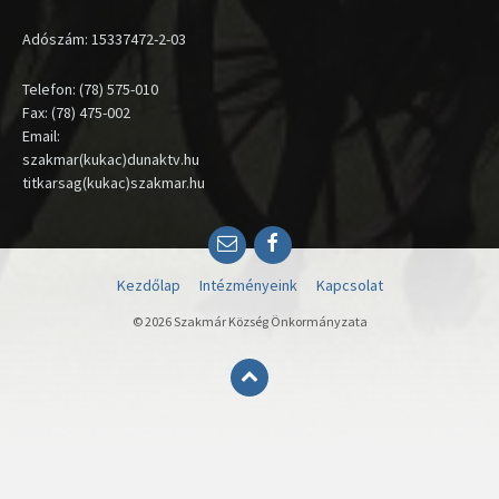
Adószám: 15337472-2-03
Telefon: (78) 575-010
Fax: (78) 475-002
Email:
szakmar(kukac)dunaktv.hu
titkarsag(kukac)szakmar.hu
Email
Facebook
Kezdőlap
Intézményeink
Kapcsolat
© 2026 Szakmár Község Önkormányzata