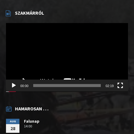
SZAKMÁRRÓL
Videólejátszó
00:00
02:19
HAMAROSAN . . .
Falunap
AUG
14:00
28