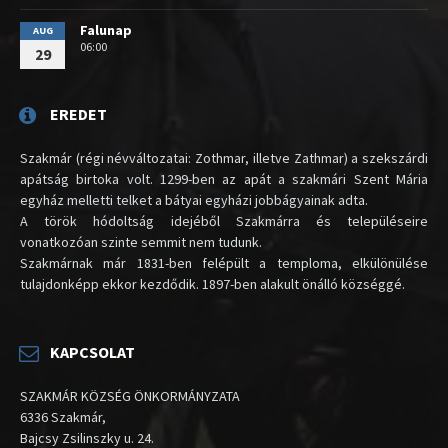
Falunap
AUG
06:00
29
EREDET
Szakmár (régi névváltozatai: Zothmar, illetve Zathmar) a szekszárdi
apátság birtoka volt. 1299-ben az apát a szakmári Szent Mária
egyház melletti telket a bátyai egyházi jobbágyainak adta.
A török hódoltság idejéből Szakmárra és településeire
vonatkozóan szinte semmit nem tudunk.
Szakmárnak már 1831-ben felépült a temploma, elkülönülése
tulajdonképp ekkor kezdődik. 1897-ben alakult önálló községgé.
KAPCSOLAT
SZAKMÁR KÖZSÉG ÖNKORMÁNYZATA
6336 Szakmár,
Bajcsy Zsilinszky u. 24.