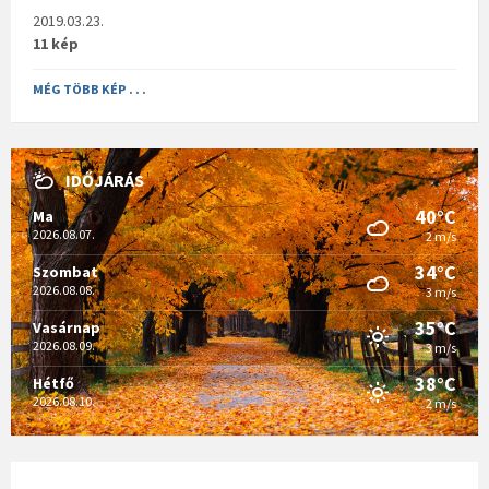
2019.03.23.
11 kép
MÉG TÖBB KÉP . . .
IDŐJÁRÁS
40°C
Ma
2026.08.07.
2 m/s
34°C
Szombat
2026.08.08.
3 m/s
35°C
Vasárnap
2026.08.09.
3 m/s
38°C
Hétfő
2026.08.10.
2 m/s