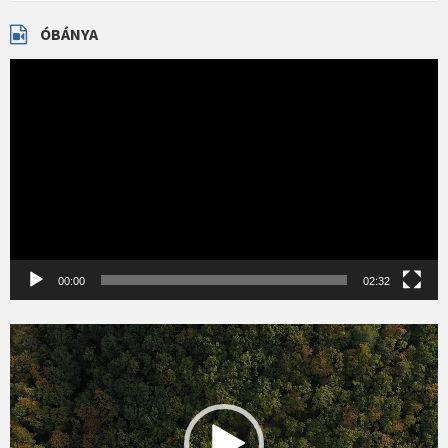
ÓBÁNYA
Videólejátszó
00:00
02:32
Videólejátszó