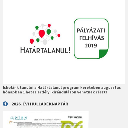
Iskolánk tanulói a Határtalanul program keretében augusztus
hónapban 1 hetes erdélyi kiránduláson vehetnek részt!
2026. ÉVI HULLADÉKNAPTÁR