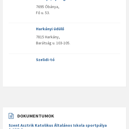
7695 Óbánya,
Fő u. 53.
Harkányi üdülő
7815 Harkány,
Barátság u. 103-105.
Szelidi-tó
DOKUMENTUMOK
Szent Asztrik Katolikus Általános Iskola sportpálya