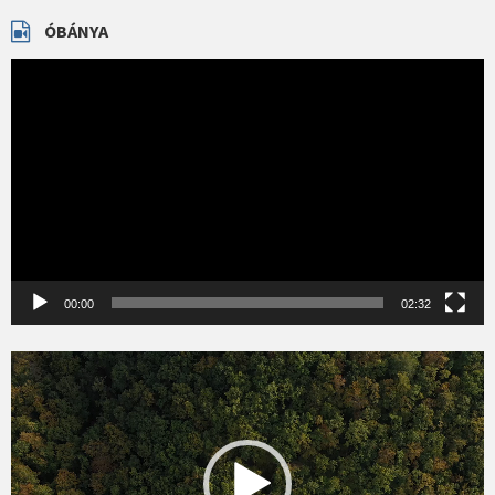
ÓBÁNYA
Videólejátszó
00:00
02:32
Videólejátszó