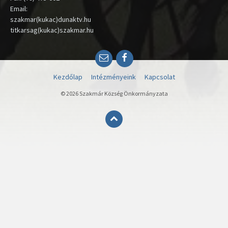
Email:
szakmar(kukac)dunaktv.hu
titkarsag(kukac)szakmar.hu
Email
Facebook
Kezdőlap
Intézményeink
Kapcsolat
© 2026 Szakmár Község Önkormányzata