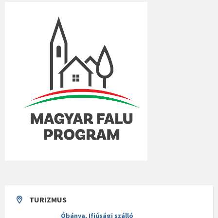
TURIZMUS
Óbánya, Ifjúsági szálló