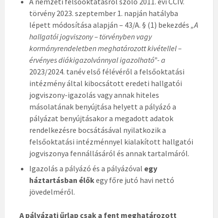
A nemzeti felsőoktatásról szóló 2011. évi CCIV.
törvény 2023. szeptember 1. napján hatályba
lépett módosítása alapján – 43/A. § (1) bekezdés
„A
hallgatói jogviszony – törvényben vagy
kormányrendeletben meghatározott kivétellel –
érvényes diákigazolvánnyal igazolható”- a
2023/2024. tanév első félévéről a felsőoktatási
intézmény által kibocsátott eredeti hallgatói
jogviszony-igazolás vagy annak hiteles
másolatának benyújtása helyett a pályázó a
pályázat benyújtásakor a megadott adatok
rendelkezésre bocsátásával nyilatkozik a
felsőoktatási intézménnyel kialakított hallgatói
jogviszonya fennállásáról és annak tartalmáról.
Igazolás a pályázó és a pályázóval
egy
háztartásban élők
egy főre jutó havi nettó
jövedelméről.
A pályázati űrlap csak a fent meghatározott