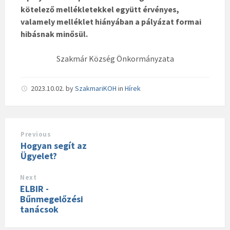
kötelező mellékletekkel együtt érvényes,
valamely melléklet hiányában a pályázat formai
hibásnak minősül.
Szakmár Község Önkormányzata
2023.10.02.
by
SzakmariKOH
in
Hírek
Previous
Hogyan segít az
Ügyelet?
Next
ELBIR -
Bűnmegelőzési
tanácsok