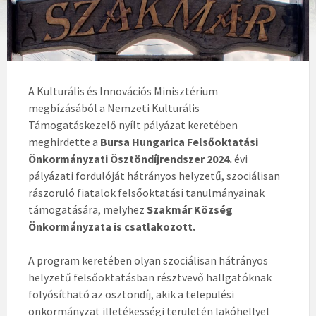
A Kulturális és Innovációs Minisztérium
megbízásából a Nemzeti Kulturális
Támogatáskezelő nyílt pályázat keretében
meghirdette a
Bursa Hungarica Felsőoktatási
Önkormányzati Ösztöndíjrendszer
2024.
évi
pályázati fordulóját hátrányos helyzetű, szociálisan
rászoruló fiatalok felsőoktatási tanulmányainak
támogatására, melyhez
Szakmár Község
Önkormányzata is csatlakozott.
A program keretében olyan szociálisan hátrányos
helyzetű felsőoktatásban résztvevő hallgatóknak
folyósítható az ösztöndíj, akik a települési
önkormányzat illetékességi területén lakóhellyel