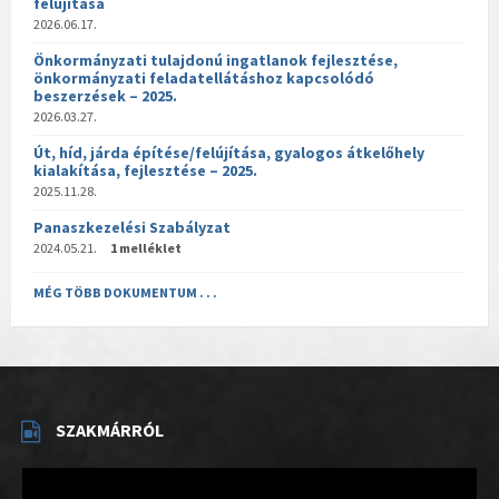
felújítása
2026.06.17.
Önkormányzati tulajdonú ingatlanok fejlesztése,
önkormányzati feladatellátáshoz kapcsolódó
beszerzések – 2025.
2026.03.27.
Út, híd, járda építése/felújítása, gyalogos átkelőhely
kialakítása, fejlesztése – 2025.
2025.11.28.
Panaszkezelési Szabályzat
2024.05.21.
1 melléklet
MÉG TÖBB DOKUMENTUM . . .
SZAKMÁRRÓL
Videólejátszó