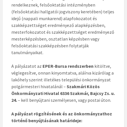
rendelkeznek, felsőoktatási intézményben
(felsőoktatási hallgatói jogviszony keretében) teljes
idejű (nappali munkarend) alapfokozatot és
szakképzettséget eredményező alapképzésben,
mesterfokozatot és szakképzettséget eredményező
mesterképzésben, osztatlan képzésben vagy
felsőoktatási szakképzésben folytatják
tanulmányaikat.
A pályázatot az
EPER-Bursa rendszerben
kitöltve,
véglegesítve, onnan kinyomtatva, aláírva kizárólag a
lakóhely szerint illetékes települési önkormányzat
polgármesteri hivatalánál –
Szakmári Közös
Önkormányzati Hivatal 6336 Szakmár, Bajcsy Zs. u.
24.
– kell benyújtani személyesen, vagy postai úton.
A pályázat rögzítésének és az önkormányzathoz
történő benyújtásának határideje: