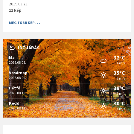
2019.03.23.
11 kép
MÉG TÖBB KÉP . . .
IDŐJÁRÁS
32°C
Ma
2026.08.08.
4 m/s
35°C
Vasárnap
2026.08.09.
2 m/s
39°C
Hétfő
2026.08.10.
2 m/s
40°C
Kedd
2026.08.11.
4 m/s