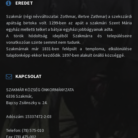
EREDET
Szakmár (régi névváltozatai: Zothmar, illetve Zathmar) a szekszárdi
apátság birtoka volt. 1299-ben az apát a szakmári Szent Mária
egyház melletti telket a bátyai egyházi jobbágyainak adta.
A török hódoltság idejéből Szakmárra és településeire
vonatkozóan szinte semmit nem tudunk.
Szakmárnak már 1831-ben felépült a temploma, elkülönülése
tulajdonképp ekkor kezdődik. 1897-ben alakult önálló községgé.
KAPCSOLAT
SZAKMÁR KÖZSÉG ÖNKORMÁNYZATA
6336 Szakmár,
Bajcsy Zsilinszky u. 24.
Adószám: 15337472-2-03
Telefon: (78) 575-010
Fax: (78) 475-002