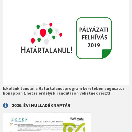
Iskolánk tanulói a Határtalanul program keretében augusztus
hónapban 1 hetes erdélyi kiránduláson vehetnek részt!
2026. ÉVI HULLADÉKNAPTÁR