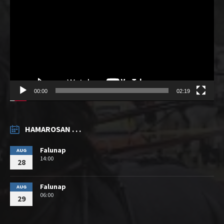
00:00
02:19
HAMAROSAN . . .
Falunap
AUG
14:00
28
Falunap
AUG
06:00
29