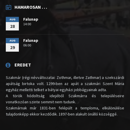
HAMAROSAN . . .
Falunap
AUG
14:00
28
Falunap
AUG
06:00
29
EREDET
Szakmár (régi névváltozatai: Zothmar, illetve Zathmar) a szekszárdi
apátság birtoka volt. 1299-ben az apát a szakmári Szent Mária
egyház melletti telket a bátyai egyházi jobbágyainak adta.
A török hódoltság idejéből Szakmárra és településeire
vonatkozóan szinte semmit nem tudunk.
Szakmárnak már 1831-ben felépült a temploma, elkülönülése
tulajdonképp ekkor kezdődik. 1897-ben alakult önálló községgé.