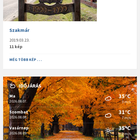
Szakmár
2019.03.23.
11 kép
MÉG TÖBB KÉP . . .
IDŐJÁRÁS
35°C
Ma
2026.08.07.
3 m/s
31°C
Szombat
2026.08.08.
7 m/s
35°C
Vasárnap
2026.08.09.
2 m/s