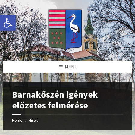
Skip
Skip
Skip
Skip
to
to
to
to
content
left
right
footer
Eszköztár megnyitása
sidebar
sidebar
MENU
Barnakőszén igények
előzetes felmérése
Home
Hírek
/