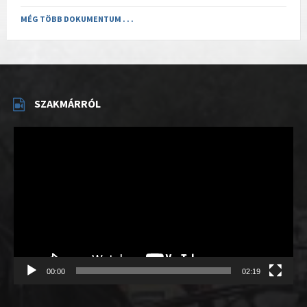
MÉG TÖBB DOKUMENTUM . . .
SZAKMÁRRÓL
Videólejátszó
00:00
02:19