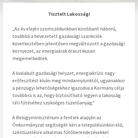
Tisztelt Lakosság!
„Az év elején szomszédunkban kirobbant háború,
továbbá a bevezetett gazdasági szankciók
következtében jelentősen megváltozott a gazdasági
környezet, az energiaárak drasztikusan
megemelkedtek.
A kialakult gazdasági helyzet, energiakrízis nagy
erőfeszítést kíván meg mindannyiunktól, ugyanakkor
a pénzügyi lehetőségekhez igazodva a Kormány célja
továbbra is az, hogy biztosítható legyen a lakosság
téli fűtéséhez szükséges tüzelőanyag.”
A Belügyminisztérium a fentiek alapján az
Önkormányzat segítségét kéri a településünkön élő,
széntüzelésre alkalmas fűtőberendezésekkel