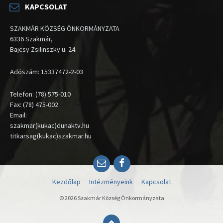
KAPCSOLAT
SZAKMÁR KÖZSÉG ÖNKORMÁNYZATA
6336 Szakmár,
Bajcsy Zsilinszky u. 24.
Adószám: 15337472-2-03
Telefon: (78) 575-010
Fax: (78) 475-002
Email:
szakmar(kukac)dunaktv.hu
titkarsag(kukac)szakmar.hu
Email
Facebook
Kezdőlap
Intézményeink
Kapcsolat
© 2026 Szakmár Község Önkormányzata