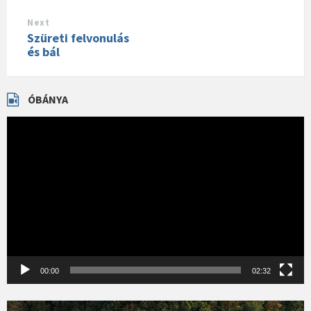
Next
Szüreti felvonulás
és bál
ÓBÁNYA
Videólejátszó
00:00
02:32
Videólejátszó