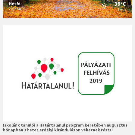
39°C
Hétfő
2026.08.10.
1 m/s
Iskolánk tanulói a Határtalanul program keretében augusztus
hónapban 1 hetes erdélyi kiránduláson vehetnek részt!