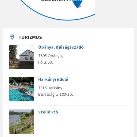
TURIZMUS
Óbánya, Ifjúsági szálló
7695 Óbánya,
Fő u. 53.
Harkányi üdülő
7815 Harkány,
Barátság u. 103-105.
Szelidi-tó