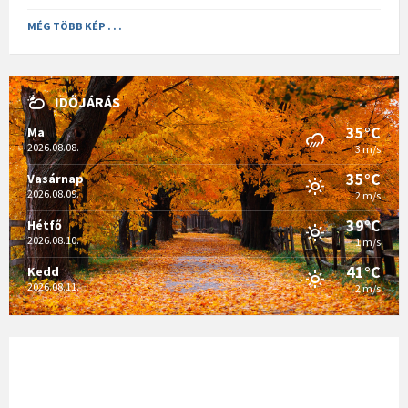
MÉG TÖBB KÉP . . .
IDŐJÁRÁS
35°C
Ma
2026.08.08.
3 m/s
35°C
Vasárnap
2026.08.09.
2 m/s
39°C
Hétfő
2026.08.10.
1 m/s
41°C
Kedd
2026.08.11.
2 m/s