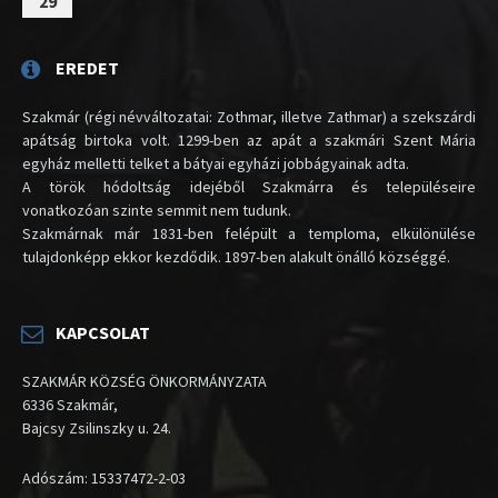
29
EREDET
Szakmár (régi névváltozatai: Zothmar, illetve Zathmar) a szekszárdi
apátság birtoka volt. 1299-ben az apát a szakmári Szent Mária
egyház melletti telket a bátyai egyházi jobbágyainak adta.
A török hódoltság idejéből Szakmárra és településeire
vonatkozóan szinte semmit nem tudunk.
Szakmárnak már 1831-ben felépült a temploma, elkülönülése
tulajdonképp ekkor kezdődik. 1897-ben alakult önálló községgé.
KAPCSOLAT
SZAKMÁR KÖZSÉG ÖNKORMÁNYZATA
6336 Szakmár,
Bajcsy Zsilinszky u. 24.
Adószám: 15337472-2-03