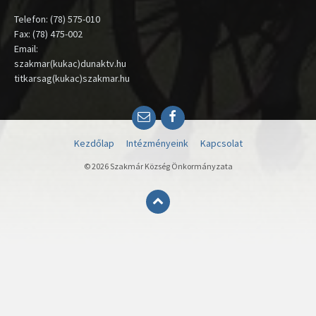
Telefon: (78) 575-010
Fax: (78) 475-002
Email:
szakmar(kukac)dunaktv.hu
titkarsag(kukac)szakmar.hu
Email
Facebook
Kezdőlap
Intézményeink
Kapcsolat
© 2026 Szakmár Község Önkormányzata