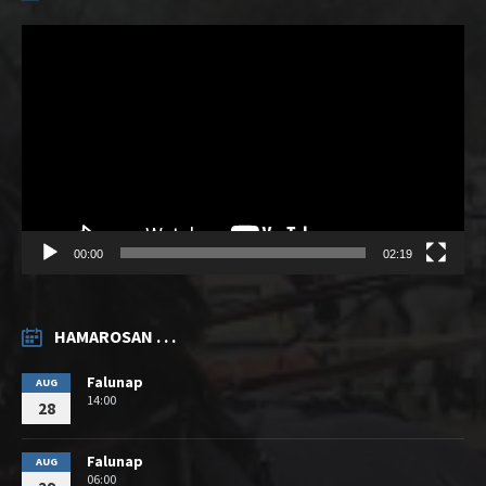
Videólejátszó
00:00
02:19
HAMAROSAN . . .
Falunap
AUG
14:00
28
Falunap
AUG
06:00