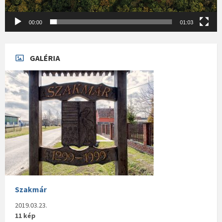
00:00
01:03
GALÉRIA
Szakmár
2019.03.23.
11 kép