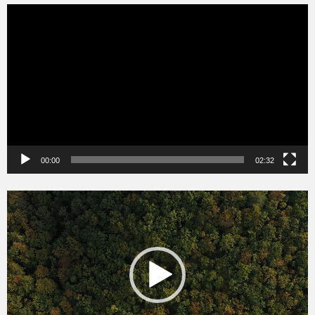
Videólejátszó
00:00
02:32
Videólejátszó