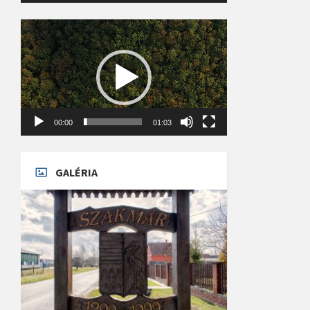
Videólejátszó
00:00
01:03
GALÉRIA