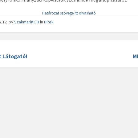
Határozat szövege itt olvasható
2.12.
by
SzakmariKOH
in
Hírek
t Látogató!
M