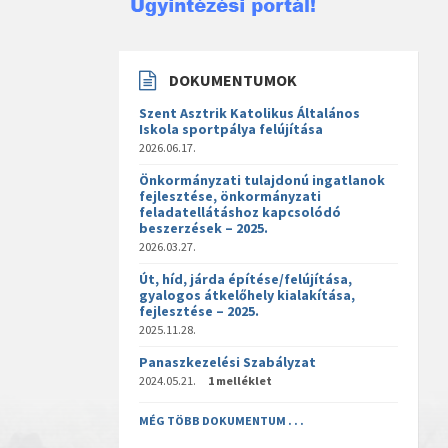
DOKUMENTUMOK
Szent Asztrik Katolikus Általános
Iskola sportpálya felújítása
2026.06.17.
Önkormányzati tulajdonú ingatlanok
fejlesztése, önkormányzati
feladatellátáshoz kapcsolódó
beszerzések – 2025.
2026.03.27.
Út, híd, járda építése/felújítása,
gyalogos átkelőhely kialakítása,
fejlesztése – 2025.
2025.11.28.
Panaszkezelési Szabályzat
2024.05.21.
1 melléklet
MÉG TÖBB DOKUMENTUM . . .