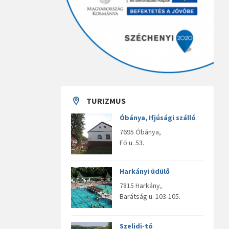
TURIZMUS
Óbánya, Ifjúsági szálló
7695 Óbánya,
Fő u. 53.
Harkányi üdülő
7815 Harkány,
Barátság u. 103-105.
Szelidi-tó