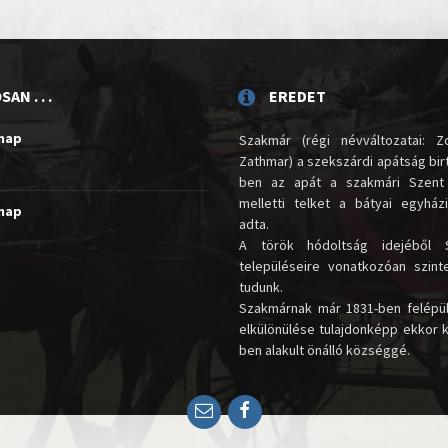
AN . . .
EREDET
unap
Szakmár (régi névváltozatai: Zo
Zathmar) a szekszárdi apátság birt
ben az apát a szakmári Szent
melletti telket a bátyai egyház
unap
adta.
A török hódoltság idejéből 
településeire vonatkozóan szin
tudunk.
Szakmárnak már 1831-ben felépü
elkülönülése tulajdonképp ekkor 
ben alakult önálló községgé.
Email
Facebook