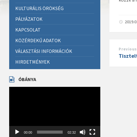
KULTURÁLIS ÖRÖKSÉG
PÁLYÁZATOK
2019.0
KAPCSOLAT
KÖZÉRDEKŰ ADATOK
Previous
VÁLASZTÁSI INFORMÁCIÓK
Tisztel
HIRDETMÉNYEK
ÓBÁNYA
Videólejátszó
00:00
02:32