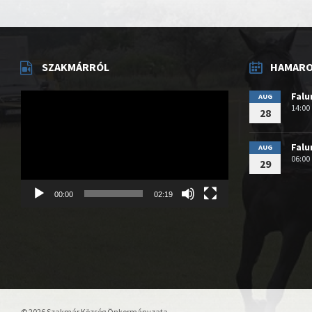
SZAKMÁRRÓL
HAMAROS
Videólejátszó
Fal
AUG
14:00
28
Fal
AUG
06:00
29
00:00
02:19
© 2026 Szakmár Község Önkormányzata