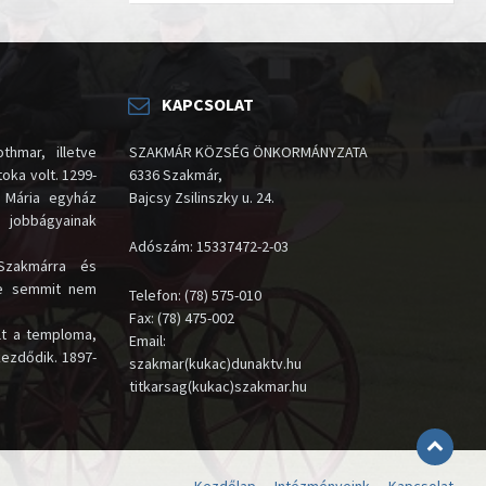
KAPCSOLAT
thmar, illetve
SZAKMÁR KÖZSÉG ÖNKORMÁNYZATA
oka volt. 1299-
6336 Szakmár,
 Mária egyház
Bajcsy Zsilinszky u. 24.
i jobbágyainak
Adószám: 15337472-2-03
Szakmárra és
te semmit nem
Telefon: (78) 575-010
Fax: (78) 475-002
lt a temploma,
Email:
kezdődik. 1897-
szakmar(kukac)dunaktv.hu
titkarsag(kukac)szakmar.hu