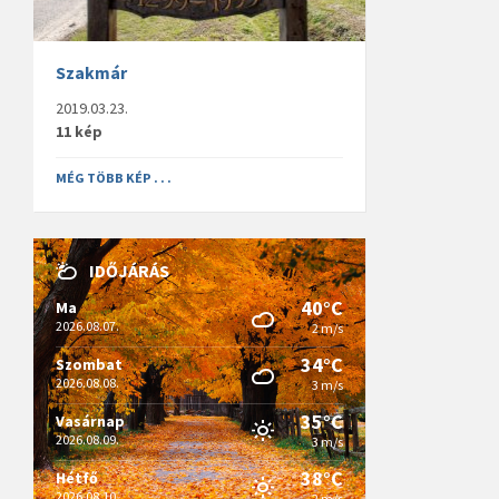
Szakmár
2019.03.23.
11 kép
MÉG TÖBB KÉP . . .
IDŐJÁRÁS
40°C
Ma
2026.08.07.
2 m/s
34°C
Szombat
2026.08.08.
3 m/s
35°C
Vasárnap
2026.08.09.
3 m/s
38°C
Hétfő
2026.08.10.
2 m/s