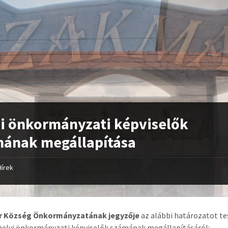
i önkormányzati képviselők
ának megállapítása
Hírek
 Község Önkormányzatának jegyzője
az alábbi határozatot te
helyi önkormányzati képviselők számának megállapításáról: